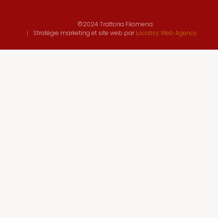
©2024 Trattoria Filomena
Stratégie marketing et site web par
Localisy Web Agency