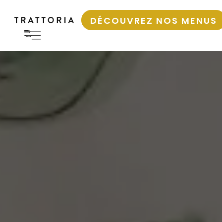
DÉCOUVREZ NOS MENUS
Accueil
•
Restaurant dans les Ardennes Belges